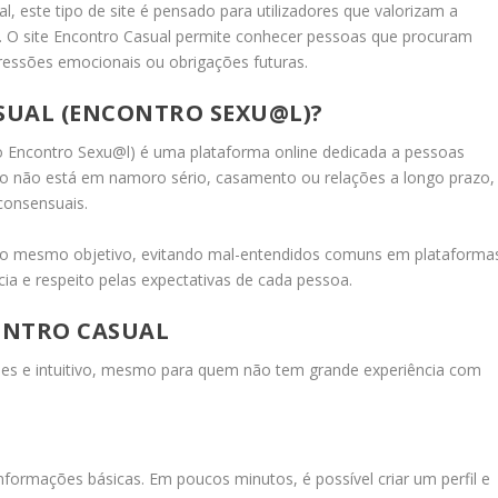
, este tipo de site é pensado para utilizadores que valorizam a
es. O site Encontro Casual permite conhecer pessoas que procuram
essões emocionais ou obrigações futuras.
ASUAL (ENCONTRO SEXU@L)?
 Encontro Sexu@l) é uma plataforma online dedicada a pessoas
co não está em namoro sério, casamento ou relações a longo prazo,
consensuais.
ham o mesmo objetivo, evitando mal-entendidos comuns em plataforma
ncia e respeito pelas expectativas de cada pessoa.
ONTRO CASUAL
les e intuitivo, mesmo para quem não tem grande experiência com
nformações básicas. Em poucos minutos, é possível criar um perfil e