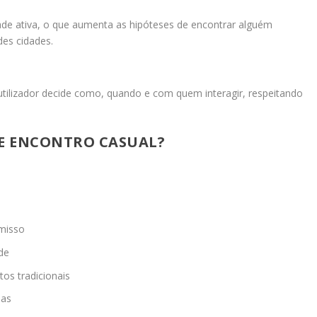
de ativa, o que aumenta as hipóteses de encontrar alguém
es cidades.
tilizador decide como, quando e com quem interagir, respeitando
TE ENCONTRO CASUAL?
misso
ade
s tradicionais
eas