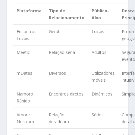
Plataforma
Tipo de
Público-
Dest
Relacionamento
Alvo
Princi
Encontros
Geral
Locais
Proxi
Locais
geográ
Meetic
Relação séria
Adultos
Segur
evento
mDates
Diversos
Utilizadores
Interf
móveis
intuiti
Namoro
Encontros diretos
Dinâmicos
Simpli
Rápido
Amore
Relação
Sérios
Compat
Nostrum
duradoura
detalh