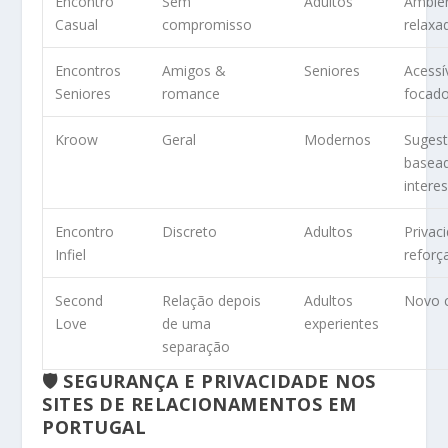
Encontro
Sem
Adultos
Ambie
Casual
compromisso
relaxa
Encontros
Amigos &
Seniores
Acessí
Seniores
romance
focad
Kroow
Geral
Modernos
Suges
basea
intere
Encontro
Discreto
Adultos
Privac
Infiel
reforç
Second
Relação depois
Adultos
Novo 
Love
de uma
experientes
separação
🛡️ SEGURANÇA E PRIVACIDADE NOS
SITES DE RELACIONAMENTOS EM
PORTUGAL