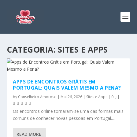
CATEGORIA:
SITES E APPS
APPS DE ENCONTROS GRÁTIS EM
PORTUGAL: QUAIS VALEM MESMO A PENA?
by
Conselheiro Amoroso
|
Mai 26, 2026
|
Sites e Apps
|
0
|
Os encontros online tornaram-se uma das formas mais
comuns de conhecer novas pessoas em Portugal....
READ MORE