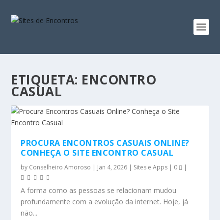
ETIQUETA:
ENCONTRO
CASUAL
PROCURA ENCONTROS CASUAIS ONLINE?
CONHEÇA O SITE ENCONTRO CASUAL
by
Conselheiro Amoroso
|
Jan 4, 2026
|
Sites e Apps
|
0
|
A forma como as pessoas se relacionam mudou
profundamente com a evolução da internet. Hoje, já
não...