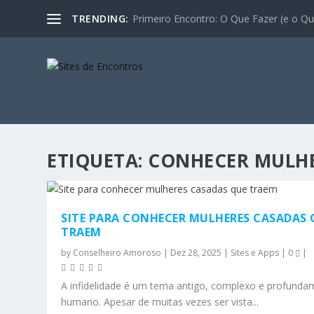
TRENDING:
Primeiro Encontro: O Que Fazer (e o Que
ETIQUETA:
CONHECER MULHE
SITE PARA CONHECER MULHERES CASADAS 
TRAEM
by
Conselheiro Amoroso
|
Dez 28, 2025
|
Sites e Apps
|
0
|
A infidelidade é um tema antigo, complexo e profunda
humano. Apesar de muitas vezes ser vista...