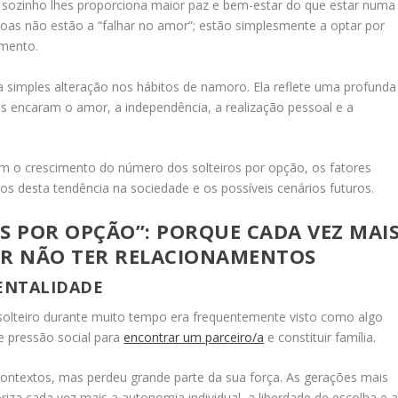
r sozinho lhes proporciona maior paz e bem-estar do que estar numa
soas não estão a “falhar no amor”; estão simplesmente a optar por
amento.
simples alteração nos hábitos de namoro. Ela reflete uma profunda
 encaram o amor, a independência, a realização pessoal e a
am o crescimento do número dos solteiros por opção, os fatores
os desta tendência na sociedade e os possíveis cenários futuros.
S POR OPÇÃO”: PORQUE CADA VEZ MAI
OR NÃO TER RELACIONAMENTOS
ENTALIDADE
solteiro durante muito tempo era frequentemente visto como algo
e pressão social para
encontrar um parceiro/a
e constituir família.
 contextos, mas perdeu grande parte da sua força. As gerações mais
iza cada vez mais a autonomia individual, a liberdade de escolha e 