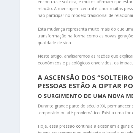
encontra-se solteira, e muitos afirmam que esta
relação. A mensagem central é clara: muitas pes
não participar no modelo tradicional de relacion
Esta mudança representa muito mais do que uma 
transformação na forma como as novas gerações
qualidade de vida.
Neste artigo, analisaremos as razões que explic
económicos e psicológicos envolvidos, os impact
A ASCENSÃO DOS “SOLTEIRO
PESSOAS ESTÃO A OPTAR P
O SURGIMENTO DE UMA NOVA M
Durante grande parte do século XX, permanecer 
temporário ou até problemático. Existia uma fort
Hoje, essa pressão continua a existir em alguns
jovens cresceram num ambiente cultural que valor