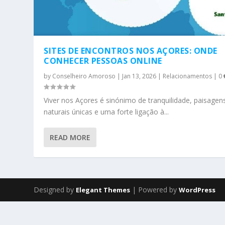
SITES DE ENCONTROS NOS AÇORES: ONDE
CONHECER PESSOAS ONLINE
by
Conselheiro Amoroso
|
Jan 13, 2026
|
Relacionamentos
|
0
Viver nos Açores é sinónimo de tranquilidade, paisagen
naturais únicas e uma forte ligação à...
READ MORE
Designed by
| Powered by
Elegant Themes
WordPress