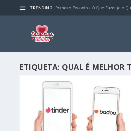
TRENDING:
Primeiro Encontro: O Que Fazer (e o Que
ETIQUETA:
QUAL É MELHOR 