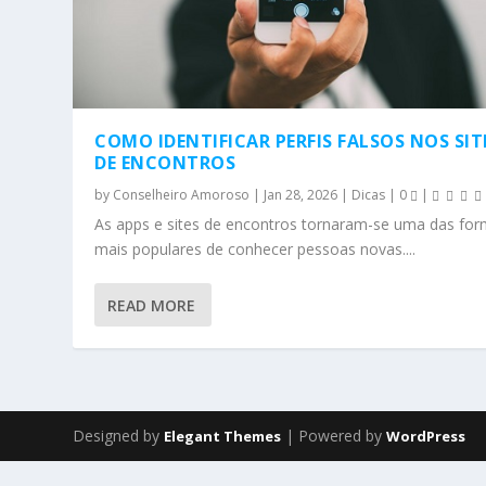
COMO IDENTIFICAR PERFIS FALSOS NOS SIT
DE ENCONTROS
by
Conselheiro Amoroso
|
Jan 28, 2026
|
Dicas
|
0
|
As apps e sites de encontros tornaram-se uma das fo
mais populares de conhecer pessoas novas....
READ MORE
Designed by
| Powered by
Elegant Themes
WordPress