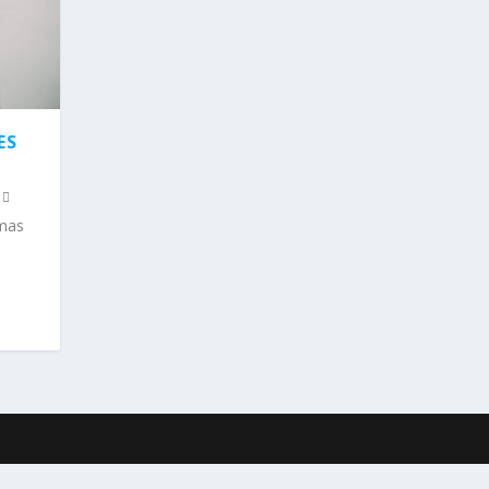
ES
rmas