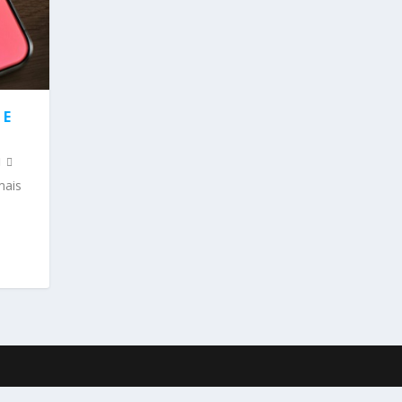
 E
mais