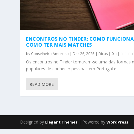
ENCONTROS NO TINDER: COMO FUNCIONA
COMO TER MAIS MATCHES
by
Conselheiro Amoroso
|
Dez 26, 2025
|
Dicas
|
0
|
Os encontros no Tinder tornaram-se uma das formas 
populares de conhecer pessoas em Portugal e...
READ MORE
Designed by
| Powered by
Elegant Themes
WordPress