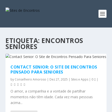
ETIQUETA:
ENCONTROS
SENIORES
CONTACT SENIOR: O SITE DE ENCONTROS
PENSADO PARA SENIORES
by
Conselheiro Amoroso
|
Dez 27, 2025
|
Sites e Apps
|
0
|
O amor, a companhia e a vontade de partilhar
momentos não têm idade. Cada vez mais pessoas
acima...