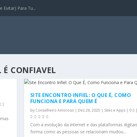
 Evitar) Para Tu...
 É CONFIAVEL
SITE ENCONTRO INFIEL: O QUE É, COMO
FUNCIONA E PARA QUEM É
|
by
Conselheiro Amoroso
|
Dez 26, 2025
|
Sites e Apps
|
0
ormas
Com a evolução da internet e das plataformas digitais
forma como as pessoas se relacionam mudou...