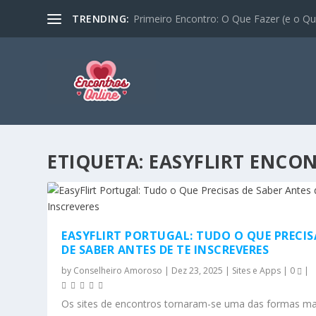
TRENDING:
Primeiro Encontro: O Que Fazer (e o Que
ETIQUETA:
EASYFLIRT ENCO
EASYFLIRT PORTUGAL: TUDO O QUE PRECIS
DE SABER ANTES DE TE INSCREVERES
by
Conselheiro Amoroso
|
Dez 23, 2025
|
Sites e Apps
|
0
|
Os sites de encontros tornaram-se uma das formas ma