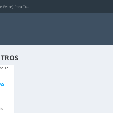
 Evitar) Para Tu...
NTROS
AS
is