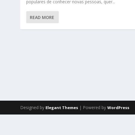
populares de conhecer novas pessoas, quer...
READ MORE
Designed by
| Powered by
Elegant Themes
WordPress