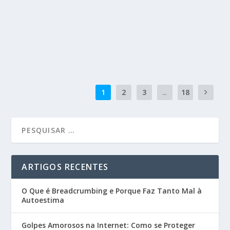
Durante muito tempo, a ideia de alguém desenvolver
sentimentos profundos por uma inteligência...
READ MORE
1
2
3
...
18
ARTIGOS RECENTES
O Que é Breadcrumbing e Porque Faz Tanto Mal à
Autoestima
Golpes Amorosos na Internet: Como se Proteger